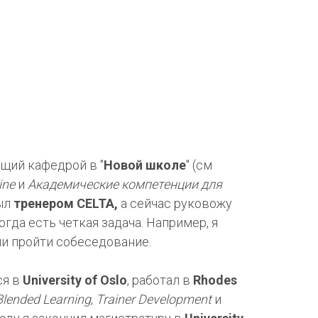
ющий кафедрой в "
Новой школе
" (см
ine
и
Академические компетенции для
был
тренером CELTA,
а сейчас руковожу
огда есть четкая задача. Например, я
ли пройти собеседование.
ся в
University of Oslo
, работал в
Rhodes
Blended Learning
,
Trainer Development
и