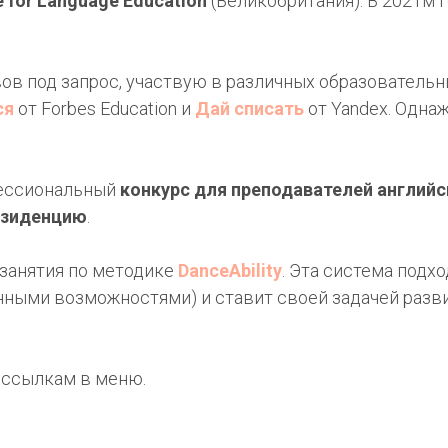
e for Language Education
(Великобритания). В 2021м 
в под запрос, участвую в различных образовательн
ся
от Forbes Education и
Дай списать
от Yandex. Одна
фессиональный
конкурс для преподавателей английс
езиденцию
.
 занятия по методике
DanceAbility
. Эта система подх
нными возможностями) и ставит своей задачей разв
 ссылкам в меню.