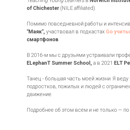
Teaching Young Learners
в
Norwich Institut
of Chichester
(NILE affiliated).
Помимо повседневной работы и интенсиво
"Маяк",
участвовал в подкастах
Go учить
смартфонов
.
В 2016-м мы с друзьями устраивали про
ELephanT Summer School,
а в 2021
ELT Р
Танец - большая часть моей жизни. Я веду
подростков, пожилых и людей с ограниче
движение.
Подробнее об этом всём и не только — по