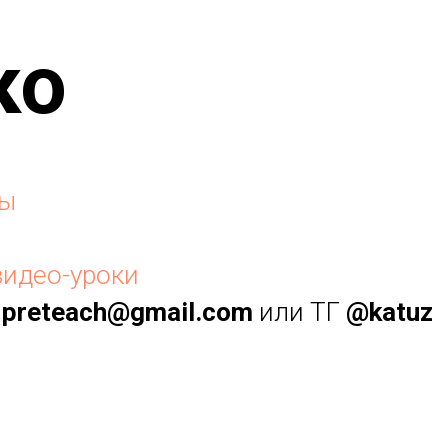
ко
ты
видео-уроки
а
preteach@gmail.com
или ТГ
@katuz