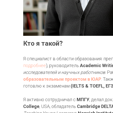
Кто я такой?
Я специалист в области образования: пре
подробнее
), руководитель
Academic Writ
исследователей и научных работников
. Р
образовательным проектом в ЮАР
. Так
готовлю к экзаменам
(IELTS & TOEFL, ЕГ
Я активно сотрудничал с
МПГУ
, делал до
College
, USA, обладатель
Cambridge DELT