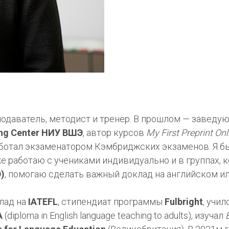
подаватель, методист и тренер. В прошлом — заведу
ing Center НИУ ВШЭ
, автор курсов
My First Preprint Onl
аботал экзаменатором Кэмбриджских экзаменов. Я 
же работаю с учениками индивидуально и в группах, к
Э)
, помогаю сделать важный доклад на английском и
клад на
IATEFL
, стипендиат программы
Fulbright
, учил
A
(diploma in English language teaching to adults), изучал